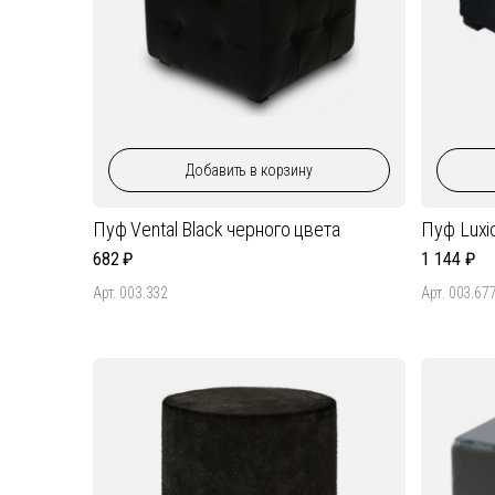
Добавить
в корзину
Пуф Vental Black черного цвета
Пуф Luxi
682
1 144
Арт. 003.332
Арт. 003.67