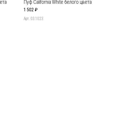
вета
Пуф California White белого цвета
1 502
Арт. 03.1023