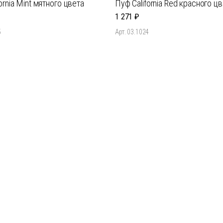
ornia Mint мятного цвета
Пуф California Red красного ц
1 271
5
Арт. 03.1024