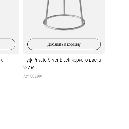
Добавить
в корзину
та
Пуф Privato Silver Black черного цвета
982
Арт. 003.994