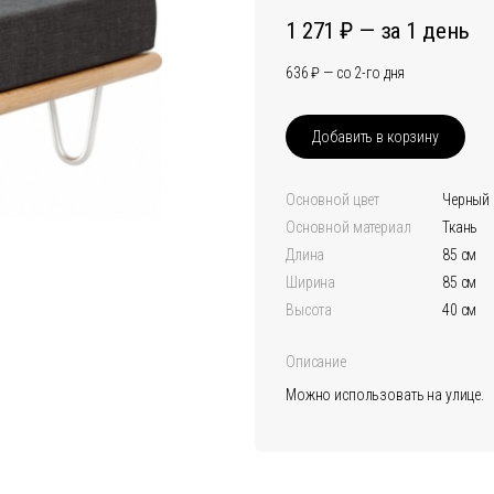
1 271
за 1 день
636
со 2-го дня
Добавить в корзину
Основной цвет
черный
Основной материал
Ткань
Длина
85 см
Ширина
85 см
Высота
40 см
Описание
Можно использовать на улице.