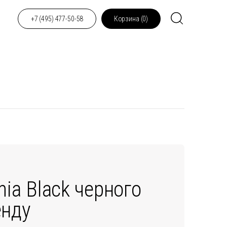
+7 (495) 477-50-58
Корзина (
0
)
nia Black черного
енду