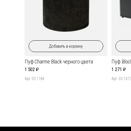
Добавить
в корзину
Пуф Charme Black черного цвета
Пуф Bloc
1 502
1 271
Арт. 03.1184
Арт. 03.147