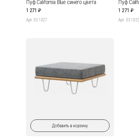
Пуф California Blue синего цвета
Пуф Calif
1 271
1 271
Арт. 03.1027
Арт. 03.102
Добавить
в корзину