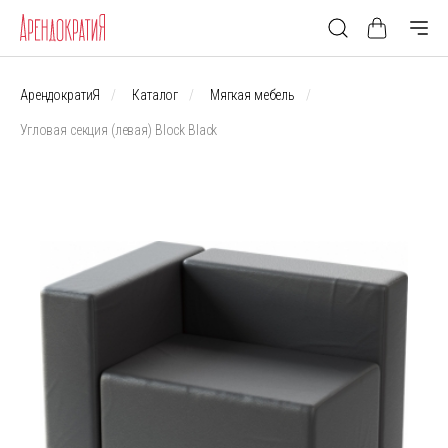
АрендократиЯ
Каталог
Мягкая мебель
Угловая секция (левая) Block Black