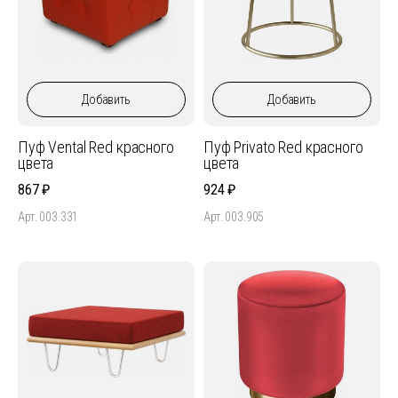
Добавить
Добавить
Пуф Vental Red красного
Пуф Privato Red красного
цвета
цвета
867
924
Арт. 003.331
Арт. 003.905