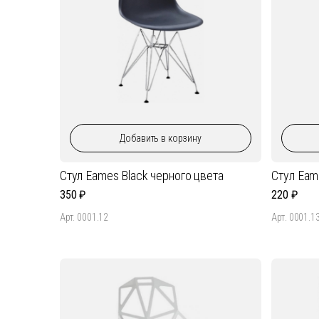
Добавить
в корзину
Стул Eames Black черного цвета
Стул Eam
350
220
Арт. 0001.12
Арт. 0001.1