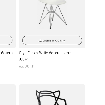
Добавить
в корзину
e белого
Стул Eames White белого цвета
350
Арт. 0001.11