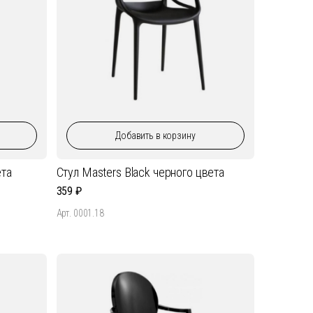
Добавить
в корзину
ета
Стул Masters Black черного цвета
359
Арт. 0001.18