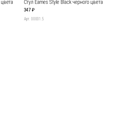
 цвета
Стул Eames Style Black черного цвета
347
Арт. 00001.5