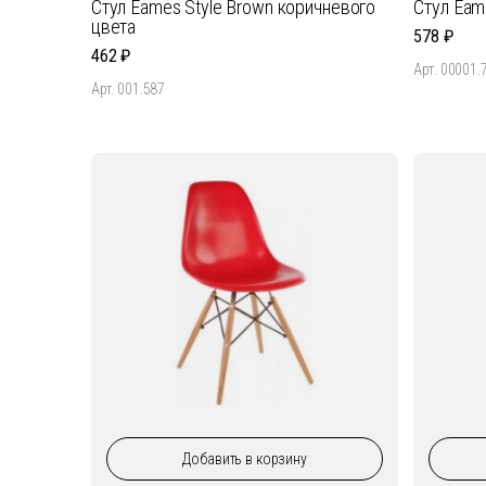
Стул Eames Style Brown коричневого
Стул Eam
цвета
578
462
Арт. 00001.
Арт. 001.587
Добавить
в корзину