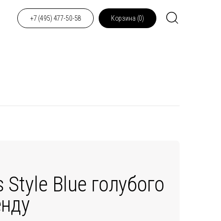
+7 (495) 477-50-58
Корзина (
0
)
 Style Blue голубого
енду