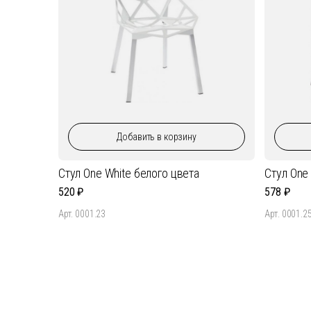
Добавить
в корзину
Стул One White белого цвета
Стул One
520
578
Арт. 0001.23
Арт. 0001.2