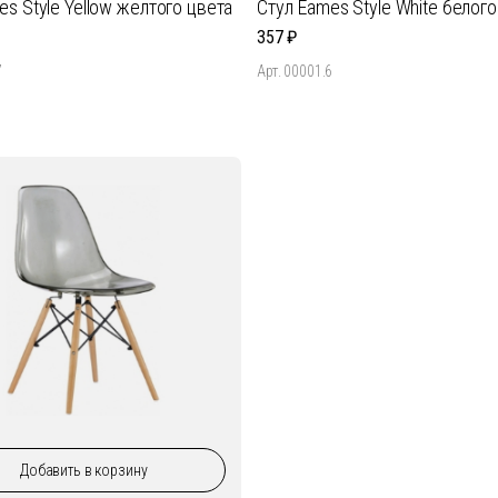
es Style Yellow желтого цвета
Стул Eames Style White белого
357
7
Арт. 00001.6
Добавить
в корзину