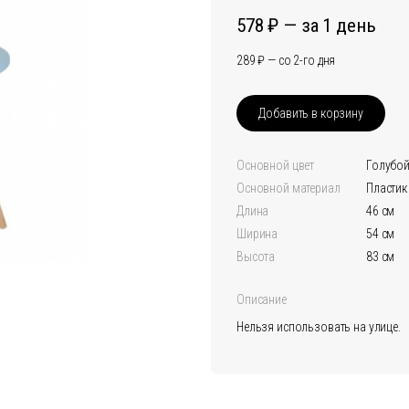
578
за 1 день
289
со 2-го дня
Добавить в корзину
Основной цвет
голубо
Основной материал
Пластик
Длина
46 см
Ширина
54 см
Высота
83 см
Описание
Нельзя использовать на улице.